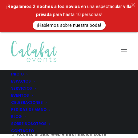
¡
Regalamos
2 noches a los novios
en una espectacular
villa
privada
para hasta 10 personas!
¡Hablemos sobre nuestra boda!
INICIO
ESPACIOS
SERVICIOS
Aviso legal
EVENTOS
CELEBRACIONES
PEDIDAS DE MANO
BLOG
¿Quiénes somos?
SOBRE NOSOTROS
Aceptación de las condiciones de uso
CONTACTO
Acceso al Sitio Web e información sobre