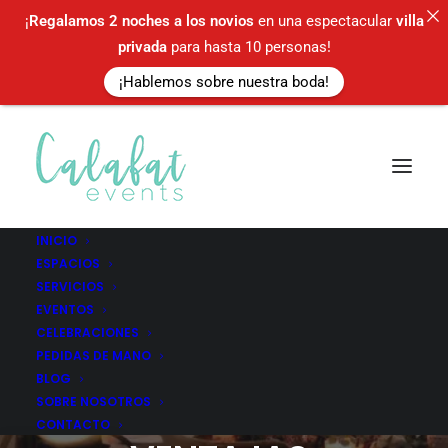
¡
Regalamos
2 noches a los novios
en una espectacular
villa
privada
para hasta 10 personas!
¡Hablemos sobre nuestra boda!
INICIO
ESPACIOS
SERVICIOS
EVENTOS
CELEBRACIONES
PEDIDAS DE MANO
BODA EN LA PLAYA VS
BLOG
BODA EN FINCA:
SOBRE NOSOTROS
CONTACTO