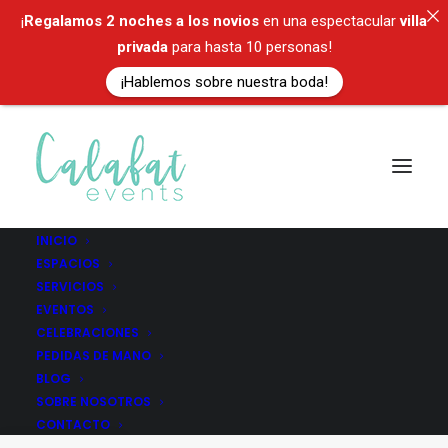
¡
Regalamos
2 noches a los novios
en una espectacular
villa
privada
para hasta 10 personas!
¡Hablemos sobre nuestra boda!
INICIO
ESPACIOS
SERVICIOS
Calafat
EVENTOS
CELEBRACIONES
PEDIDAS DE MANO
BLOG
SOBRE NOSOTROS
CONTACTO