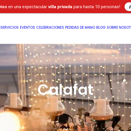
¡
vios
en una espectacular
villa privada
para hasta 10 personas!
SERVICIOS
EVENTOS
CELEBRACIONES
PEDIDAS DE MANO
BLOG
SOBRE NOSO
Calafat