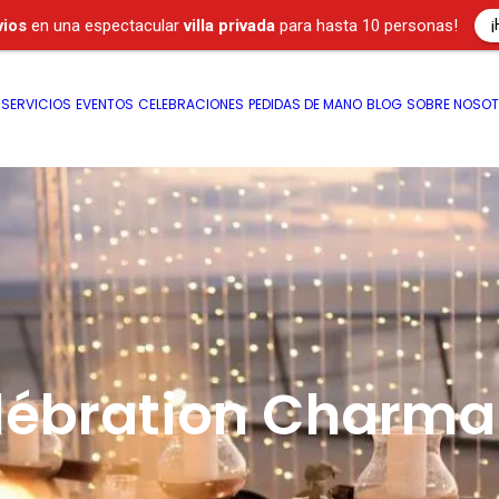
¡
vios
en una espectacular
villa privada
para hasta 10 personas!
SERVICIOS
EVENTOS
CELEBRACIONES
PEDIDAS DE MANO
BLOG
SOBRE NOSO
lébration Charma