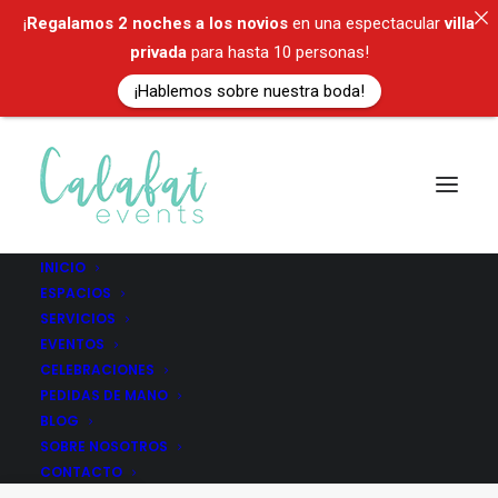
¡
Regalamos
2 noches a los novios
en una espectacular
villa
privada
para hasta 10 personas!
¡Hablemos sobre nuestra boda!
INICIO
ESPACIOS
Charming
SERVICIOS
EVENTOS
Celebration
CELEBRACIONES
PEDIDAS DE MANO
BLOG
SOBRE NOSOTROS
CONTACTO