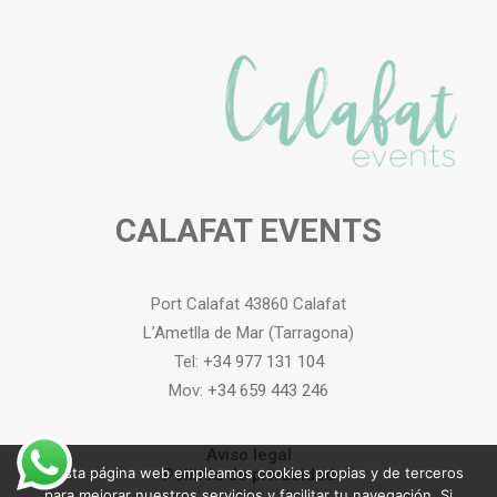
CALAFAT EVENTS
Port Calafat 43860 Calafat
L’Ametlla de Mar (Tarragona)
Tel:
+34 977 131 104
Mov:
+34 659 443 246
Aviso legal
En esta página web empleamos cookies propias y de terceros
Política de privacidad
para mejorar nuestros servicios y facilitar tu navegación. Si