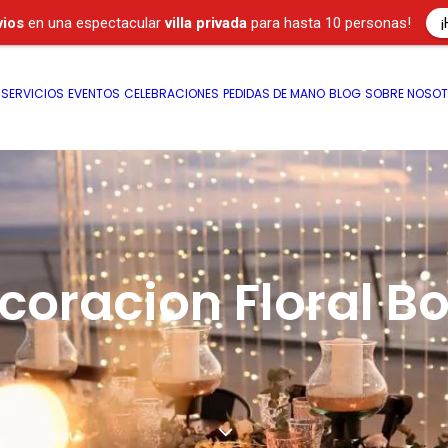
¡
vios
en una espectacular
villa privada
para hasta 10 personas!
SERVICIOS
EVENTOS
CELEBRACIONES
PEDIDAS DE MANO
BLOG
SOBRE NOSO
coracion Floral B