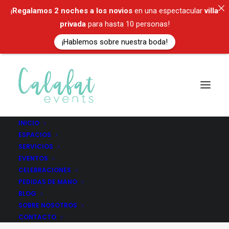
¡
Regalamos
2 noches a los novios
en una espectacular
villa
privada
para hasta 10 personas!
¡Hablemos sobre nuestra boda!
INICIO
ESPACIOS
SERVICIOS
Mariages À Tarragone
EVENTOS
CELEBRACIONES
PEDIDAS DE MANO
BLOG
SOBRE NOSOTROS
CONTACTO