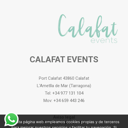
CALAFAT EVENTS
Port Calafat 43860 Calafat
L’Ametlla de Mar (Tarragona)
Tel:
+34 977 131 104
Mov:
+34 659 443 246
Aviso legal
En esta página web empleamos cookies propias y de terceros
Política de privacidad
para mejorar nuestros servicios y facilitar tu navegación. Si