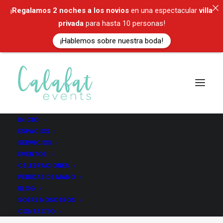
¡
Regalamos
2 noches a los novios
en una espectacular
villa
privada
para hasta 10 personas!
¡Hablemos sobre nuestra boda!
INICIO
ESPACIOS
Marriage De
SERVICIOS
EVENTOS
Destination
CELEBRACIONES
PEDIDAS DE MANO
BLOG
SOBRE NOSOTROS
CONTACTO