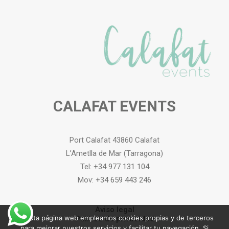
CALAFAT EVENTS
Port Calafat 43860 Calafat
L’Ametlla de Mar (Tarragona)
Tel:
+34 977 131 104
Mov:
+34 659 443 246
Aviso legal
En esta página web empleamos cookies propias y de terceros
Política de privacidad
para mejorar nuestros servicios y facilitar tu navegación. Si