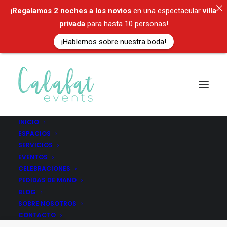
¡
Regalamos
2 noches a los novios
en una espectacular
villa
privada
para hasta 10 personas!
¡Hablemos sobre nuestra boda!
INICIO
ESPACIOS
SERVICIOS
Puertas Abiertas
EVENTOS
CELEBRACIONES
PEDIDAS DE MANO
BLOG
SOBRE NOSOTROS
CONTACTO