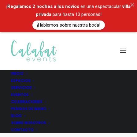
¡
Regalamos
2 noches a los novios
en una espectacular
villa
privada
para hasta 10 personas!
¡Hablemos sobre nuestra boda!
INICIO
ESPACIOS
SERVICIOS
Recomendacion
EVENTOS
CELEBRACIONES
PEDIDAS DE MANO
BLOG
SOBRE NOSOTROS
CONTACTO