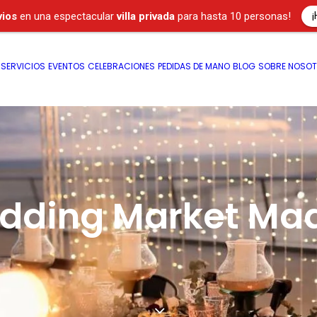
¡
vios
en una espectacular
villa privada
para hasta 10 personas!
SERVICIOS
EVENTOS
CELEBRACIONES
PEDIDAS DE MANO
BLOG
SOBRE NOSO
dding Market Mad