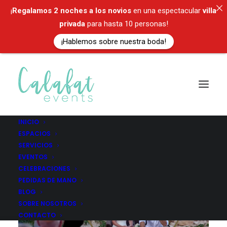
¡
Regalamos
2 noches a los novios
en una espectacular
villa
privada
para hasta 10 personas!
¡Hablemos sobre nuestra boda!
INICIO
ESPACIOS
SERVICIOS
EVENTOS
CELEBRACIONES
PEDIDAS DE MANO
BLOG
SOBRE NOSOTROS
CONTACTO