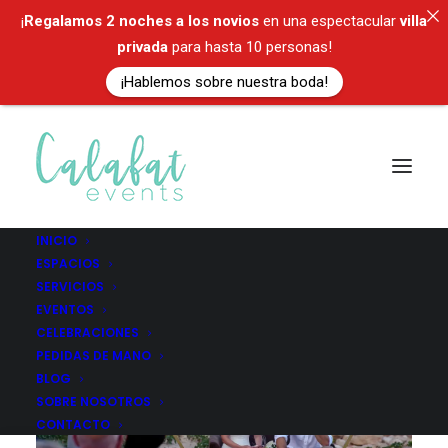
¡
Regalamos
2 noches a los novios
en una espectacular
villa
privada
para hasta 10 personas!
¡Hablemos sobre nuestra boda!
INICIO
ESPACIOS
SERVICIOS
EVENTOS
CELEBRACIONES
PEDIDAS DE MANO
BLOG
SOBRE NOSOTROS
CONTACTO