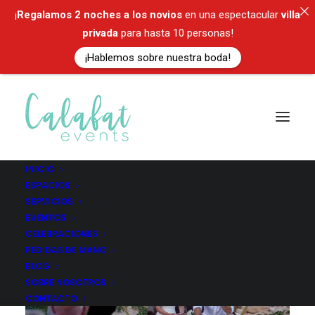
¡
Regalamos
2 noches a los novios
en una espectacular
villa
privada
para hasta 10 personas!
¡Hablemos sobre nuestra boda!
INICIO
ESPACIOS
SERVICIOS
EVENTOS
CELEBRACIONES
PEDIDAS DE MANO
BLOG
SOBRE NOSOTROS
CONTACTO