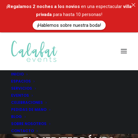
¡
Regalamos
2 noches a los novios
en una espectacular
villa
privada
para hasta 10 personas!
¡Hablemos sobre nuestra boda!
INICIO
ESPACIOS
SERVICIOS
EVENTOS
CELEBRACIONES
PEDIDAS DE MANO
BLOG
SALA ÀGORA: DONDE
SOBRE NOSOTROS
CONTACTO