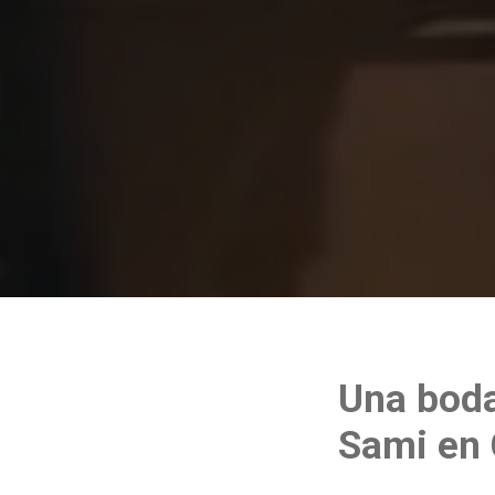
Una boda 
Sami en 